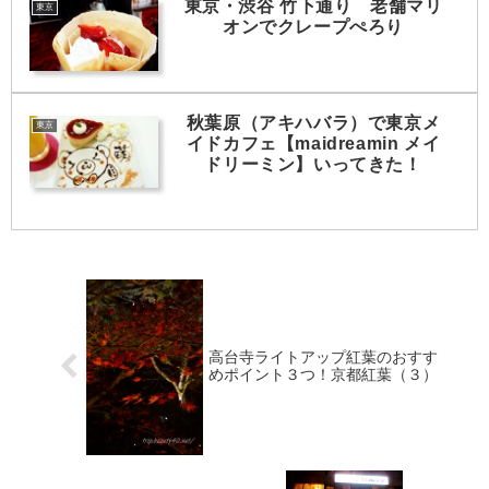
東京・渋谷 竹下通り 老舗マリ
東京
オンでクレープぺろり
秋葉原（アキハバラ）で東京メ
東京
イドカフェ【maidreamin メイ
ドリーミン】いってきた！
高台寺ライトアップ紅葉のおすす
めポイント３つ！京都紅葉（３）