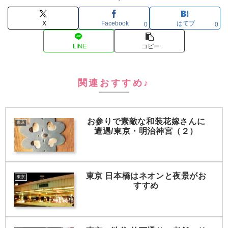
X
Facebook
はてブ
0
0
LINE
コピー
関連おすすめ♪
お参りで素敵な和装花嫁さんに
東京
遭遇/東京・明治神宮（２）
東京 日本橋はネオンと夜景がお
東京
すすめ