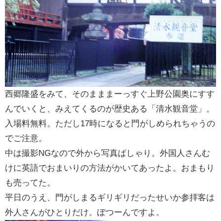
西郷隆盛をみて、そのまままーっすぐ上野公園奥にすす
んでいくと、みえてくるのが歴史ある「清水観音堂」。
入場料無料。ただし17時になると門がしめられちゃうの
でご注意。
中は撮影NGなので外から写真ぱしゃり。外国人さんむ
けに英語でおまいりの方法がかいてあったよ。おまもり
も売ってた。
平日のうえ、門がしまるギリギリだったせいか参拝客は
外人さんがひとりだけ。ぽつーんですよ。