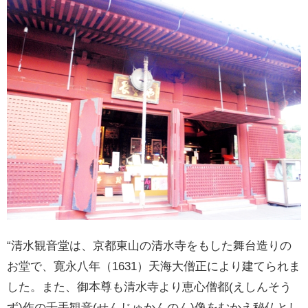
“清水観音堂は、京都東山の清水寺をもした舞台造りの
お堂で、寛永八年（1631）天海大僧正により建てられま
した。また、御本尊も清水寺より恵心僧都(えしんそう
ず)作の千手観音(せんじゅかんのん)像をむかえ秘仏とし