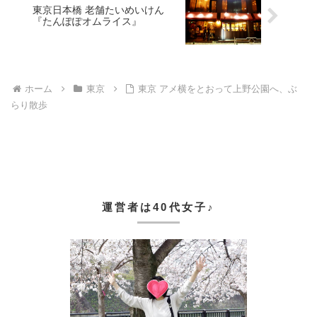
東京日本橋 老舗たいめいけん
『たんぽぽオムライス』
ホーム
東京
東京 アメ横をとおって上野公園へ、ぶ
らり散歩
運営者は40代女子♪