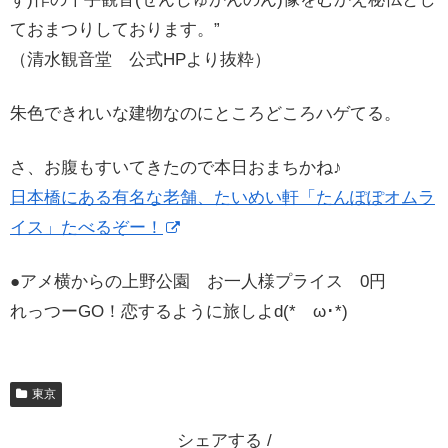
ておまつりしております。”
（清水観音堂 公式HPより抜粋）
朱色できれいな建物なのにところどころハゲてる。
さ、お腹もすいてきたので本日おまちかね♪
日本橋にある有名な老舗、たいめい軒「たんぽぽオムラ
イス」たべるぞー！
●アメ横からの上野公園 お一人様プライス 0円
れっつーGO！恋するように旅しよd(*ゝω･*)
東京
シェアする /