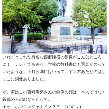
いわずとしれた有名な西郷隆盛の銅像がこんなところ
に！ テレビでもみるし学校の教科書にも写真がのって
いたような。上野公園にはいって、すぐ右あたりのはし
っこに銅像ありました。
が、実はこの西郷隆盛さんの銅像の顔は、本人ではなく
親戚の人の顔なんだって。
エッ ホンニンジャナイノ？？ Σ(ﾟдﾟ；)