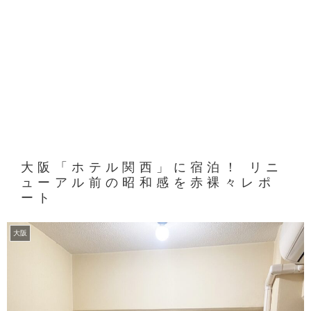
大阪「ホテル関西」に宿泊！ リニ
ューアル前の昭和感を赤裸々レポ
ート
大阪